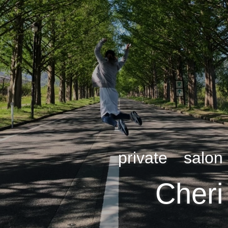
private salon
Cheri